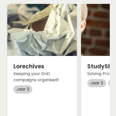
Lorechives
StudySha
Keeping your DnD
Solving Probl
campaigns organised!
Jaar 3
W
Jaar 3