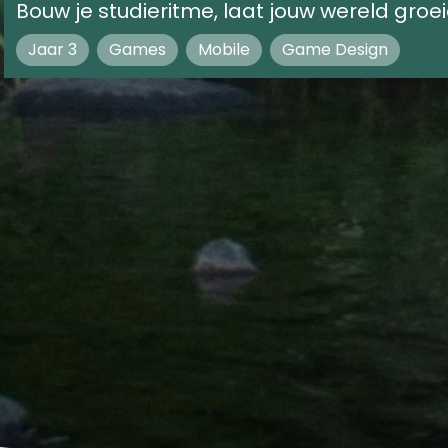
Bouw je studieritme, laat jouw wereld groei
Jaar 3
Games
Mobile
Game Design