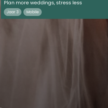
Plan more weddings, stress less
Jaar 3
Mobile