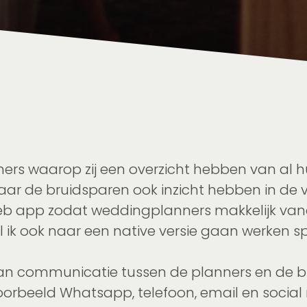
rs waarop zij een overzicht hebben van al hu
rm waar de bruidsparen ook inzicht hebben in 
en web app zodat weddingplanners makkelijk 
il ik ook naar een native versie gaan werken s
van communicatie tussen de planners en de brui
oorbeeld Whatsapp, telefoon, email en social