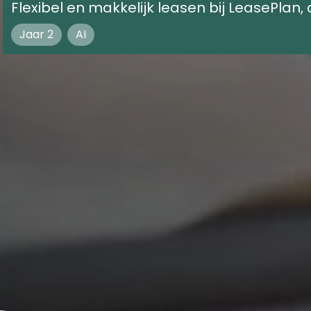
Flexibel en makkelijk leasen bij LeasePlan, 
Jaar 2
AI