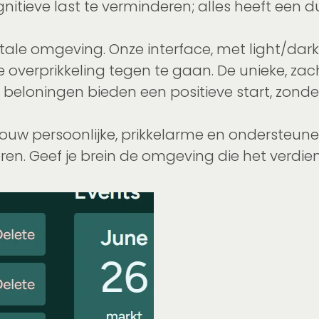
itieve last te verminderen; alles heeft een dui
digitale omgeving. Onze interface, met light/d
 overprikkeling tegen te gaan. De unieke, zach
eloningen bieden een positieve start, zonder
 is jouw persoonlijke, prikkelarme en onderste
ren. Geef je brein de omgeving die het verdie