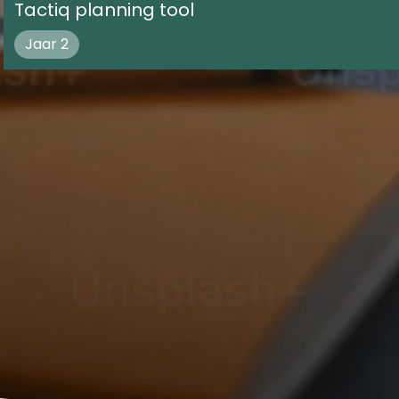
Tactiq planning tool
Jaar 2